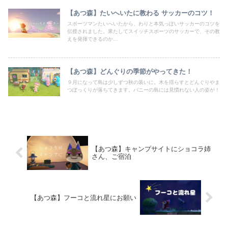
【あつ森】たいへいたに教わる サッカーのコツ！
スポーツマンたいへいたから、わりと本気っぽいサッカーのコツを
伝授されました。果たしてスイッチスポーツのサッカーで、その教
えを発揮できるのか…
【あつ森】どんぐりの季節がやってきた！
９月になって島は少しずつ秋の装いに。木を揺らすとどんぐりやま
つぼっくりが落ちてきます。パニーの島には見慣れない人の姿が！
【あつ森】キャンプサイトにショコラ姉
さん、ご宿泊
【あつ森】フーコと流れ星にお願い