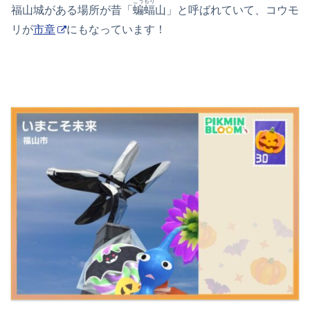
こうもり
福山城がある場所が昔「
蝙蝠
山」と呼ばれていて、コウモ
リが
市章
にもなっています！