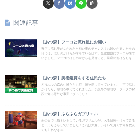
関連記事
【あつ森】フーコと流れ星にお願い
夜空に流れ星がながれたら願い事のチャンス！お願いが届いた次の
日には、ほしのかけらが落ちているはず。星空観察にフーコが来て
いました。フーコにほしのかけらを見せると、星座のおはなしをし
てくれます！
【あつ森】美術鑑賞をする住民たち
どうぶつの森の住民たちも時々博物館に行っています。小声で話し
かけたら、感想を教えてくれました。予想外の感想や、フータの解
説で知る意外な事実にびっくり！
【あつ森】ふらふらガブリエル
雨の日でも筋トレをしているガブリエルが、ある日家へ行ってみる
と、ふらふらしていました！これは大変。いそいでおくすりを飲ん
でもらわなきゃ。